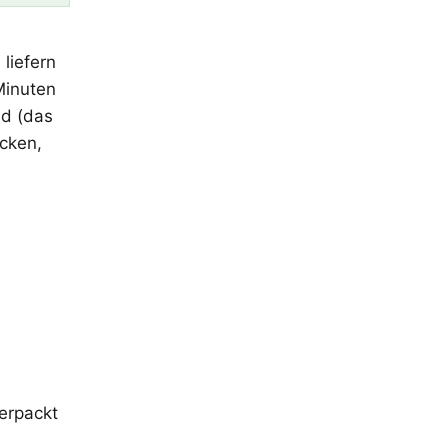
liefern
Minuten
nd (das
cken,
verpackt