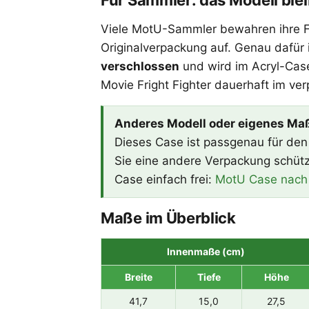
Für Sammler: das Modell blei
Viele MotU-Sammler bewahren ihre F
Originalverpackung auf. Genau dafür 
verschlossen
und wird im Acryl-Case
Movie Fright Fighter dauerhaft im ve
Anderes Modell oder eigenes Ma
Dieses Case ist passgenau für den 
Sie eine andere Verpackung schütz
Case einfach frei:
MotU Case nach 
Maße im Überblick
Innenmaße (cm)
Breite
Tiefe
Höhe
41,7
15,0
27,5