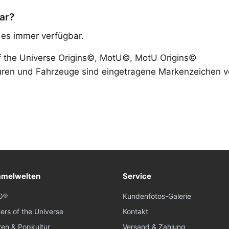
ar?
t es immer verfügbar.
f the Universe Origins©, MotU©, MotU Origins©
uren und Fahrzeuge sind eingetragene Markenzeichen 
melwelten
Service
O®
Kundenfotos-Galerie
ers of the Universe
Kontakt
ren & Popkultur
Versand & Zahlung