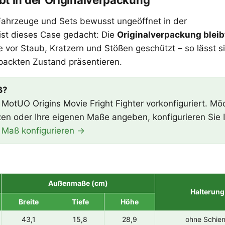
bt in der Originalverpackung
ahrzeuge und Sets bewusst ungeöffnet in der
ist dieses Case gedacht: Die
Originalverpackung bleib
 vor Staub, Kratzern und Stößen geschützt – so lässt s
rpackten Zustand präsentieren.
ß?
MotUO Origins Movie Fright Fighter vorkonfiguriert. Mö
en oder Ihre eigenen Maße angeben, konfigurieren Sie I
Maß konfigurieren →
Außenmaße (cm)
Halterung
Breite
Tiefe
Höhe
43,1
15,8
28,9
ohne Schie