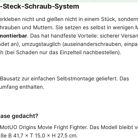
ra-Steck-Schraub-System
rkleben nicht und gießen nicht in einem Stück, sondern 
chrauben und Muttern. Sie setzen es selbst in wenigen 
emontierbar
. Das hat handfeste Vorteile: sicherer Versa
det an), umzugstauglich (auseinanderschrauben, einpa
h (bei Schaden nur das Einzelteil nachbestellen).
s Bausatz zur einfachen Selbstmontage geliefert. Das
rumfang enthalten.
Case gedacht?
MotUO Origins Movie Fright Fighter. Das Modell bleibt 
ße B 41,7 × T 15,0 × H 27,5 cm.