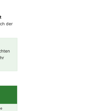
t
ich der
chten
hr
ne