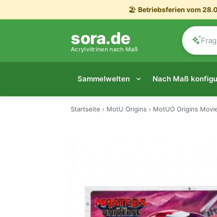
🏖️
Betriebsferien vom 28.0
sora.de
Acrylvitrinen nach Maß
Sammelwelten
Nach Maß konfigu
Startseite
›
MotU Origins
›
MotUO Origins Movie