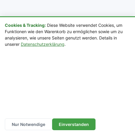
Cookies & Tracking:
Diese Website verwendet Cookies, um
Funktionen wie den Warenkorb zu ermöglichen sowie um zu
analysieren, wie unsere Seiten genutzt werden. Details in
So funktioniert sora
unserer
Datenschutzerklärung
.
1. Objekt ausmessen
Messen Sie Ihr Sammlerstück und planen Sie 0,5–1
cm Luft pro Seite ein.
2. Lösung auswählen
Haube, Case, Vitrine oder Treppe – Ihre Sammelwelt
Nur Notwendige
Einverstanden
zeigt, was passt.