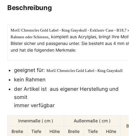
Beschreibung
MotU Chronicles Gold Label - King Grayskull - Exklusiv Case - B18,7 x T7
, komplett aus Acrylglas, bringt Ihre MotU©
Rahmen oder Schienen
Blister sicher und passgenau unter. Sie besteht aus 4 mm star
und hat die folgenden Merkmale:
geeignet für:
MotU Chronicles Gold Label - King Grayskull
kein Rahmen
der Artikel ist aus eigener Herstellung und
somit
immer verfügbar
Innenmaße ( cm )
Außenmaße ( cm )
Blist
Breite
Tiefe
Höhe
Breite
Tiefe
Höhe