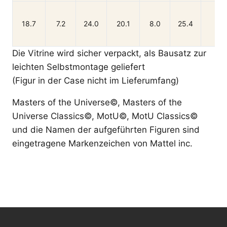
ke
18.7
7.2
24.0
20.1
8.0
25.4
Die Vitrine wird sicher verpackt, als Bausatz zur
leichten Selbstmontage geliefert
(Figur in der Case nicht im Lieferumfang)
Masters of the Universe©, Masters of the
Universe Classics©, MotU©, MotU Classics©
und die Namen der aufgeführten Figuren sind
eingetragene Markenzeichen von Mattel inc.