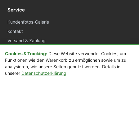
Service
Kundenfotos-Galerie
Kontakt
Versand & Zahlung
AGB
Cookies & Tracking:
Diese Website verwendet Cookies, um
Widerrufsrecht
Funktionen wie den Warenkorb zu ermöglichen sowie um zu
analysieren, wie unsere Seiten genutzt werden. Details in
Datenschutz
unserer
Datenschutzerklärung
.
Impressum
sora.de
Acrylvitrinen nach Maß
Manufaktur Deutschland
Über 20 Jahre Erfahrung