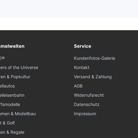
melwelten
Service
O®
Kundenfotos-Galerie
ers of the Universe
Kontakt
ren & Popkultur
Versand & Zahlung
llautos
AGB
lleisenbahn
Widerrufsrecht
ffsmodelle
Datenschutz
amen & Modellbau
Impressum
t & Golf
en & Regale