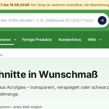
7. bis 16.08.2026:
Der Shop ist weiterhin bestellbar, die Bearbeitun
rieren
Fertige Produkte
Kundenfotos
Hilfe
te
hnitte in Wunschmaß
us Acrylglas – transparent, verspiegelt oder schwa
ellmenge.
System
Jedes Maß möglich