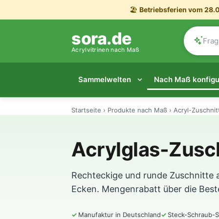
🏖️
Betriebsferien vom 28.0
sora.de
Acrylvitrinen nach Maß
Sammelwelten
Nach Maß konfigu
Startseite
›
Produkte nach Maß
›
Acryl-Zuschnit
Acrylglas-Zusc
Rechteckige und runde Zuschnitte a
Ecken. Mengenrabatt über die Best
Manufaktur in Deutschland
Steck-Schraub-