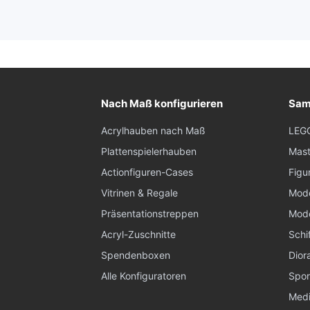
Nach Maß konfigurieren
Sam
Acrylhauben nach Maß
LEG
Plattenspielerhauben
Mast
Actionfiguren-Cases
Figu
Vitrinen & Regale
Mode
Präsentationstreppen
Mode
Acryl-Zuschnitte
Schi
Spendenboxen
Dior
Alle Konfiguratoren
Spor
Medi