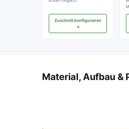
Ecken möglich.
M
M
Zuschnitt konfigurieren
→
Material, Aufbau & 