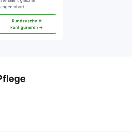
aterialien, gleicher
engenrabatt.
Rundzuschnitt
konfigurieren →
Pflege