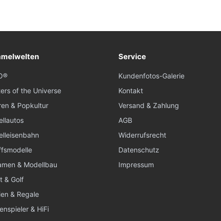
melwelten
Service
O®
Kundenfotos-Galerie
ers of the Universe
Kontakt
ren & Popkultur
Versand & Zahlung
llautos
AGB
lleisenbahn
Widerrufsrecht
ffsmodelle
Datenschutz
amen & Modellbau
Impressum
t & Golf
en & Regale
enspieler & HiFi