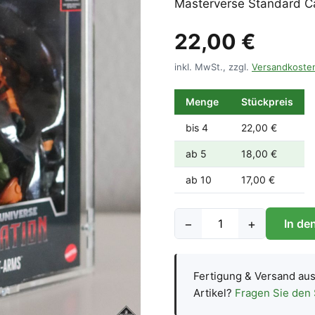
Masterverse Standard C
22,00 €
inkl. MwSt., zzgl.
Versandkoste
Menge
Stückpreis
bis 4
22,00 €
ab 5
18,00 €
ab 10
17,00 €
−
+
In de
Fertigung & Versand au
Artikel?
Fragen Sie den