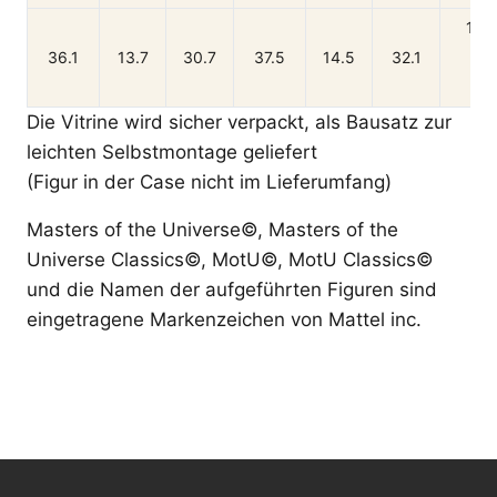
1 S
36.1
13.7
30.7
37.5
14.5
32.1
(Br
Die Vitrine wird sicher verpackt, als Bausatz zur
leichten Selbstmontage geliefert
(Figur in der Case nicht im Lieferumfang)
Masters of the Universe©, Masters of the
Universe Classics©, MotU©, MotU Classics©
und die Namen der aufgeführten Figuren sind
eingetragene Markenzeichen von Mattel inc.