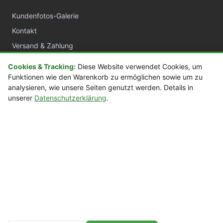
Kundenfotos-Galerie
Kontakt
Versand & Zahlung
AGB
Cookies & Tracking:
Diese Website verwendet Cookies, um
Widerrufsrecht
Funktionen wie den Warenkorb zu ermöglichen sowie um zu
analysieren, wie unsere Seiten genutzt werden. Details in
Datenschutz
unserer
Datenschutzerklärung
.
Impressum
sora.de
Acrylvitrinen nach Maß
Manufaktur Deutschland
Über 20 Jahre Erfahrung
© sora.de — Acrylvitrinen nach Maß