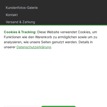
Kundenfotos-Galerie
Kontakt
Versand & Zahlung
AGB
Cookies & Tracking:
Diese Website verwendet Cookies, um
Widerrufsrecht
Funktionen wie den Warenkorb zu ermöglichen sowie um zu
analysieren, wie unsere Seiten genutzt werden. Details in
Datenschutz
unserer
Datenschutzerklärung
.
Impressum
sora.de
Acrylvitrinen nach Maß
Manufaktur Deutschland
Über 20 Jahre Erfahrung
© sora.de — Acrylvitrinen nach Maß