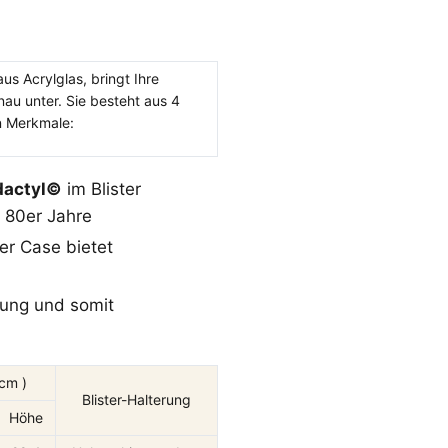
us Acrylglas, bringt Ihre
au unter. Sie besteht aus 4
n Merkmale:
dactyl©
im Blister
 80er Jahre
er Case bietet
llung und somit
cm )
Blister-Halterung
Höhe