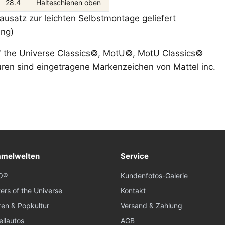
28.4
Halteschienen oben
 Bausatz zur leichten Selbstmontage geliefert
ang)
f the Universe Classics©, MotU©, MotU Classics©
ren sind eingetragene Markenzeichen von Mattel inc.
melwelten
Service
O®
Kundenfotos-Galerie
ers of the Universe
Kontakt
ren & Popkultur
Versand & Zahlung
llautos
AGB