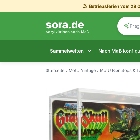
🏖️
Betriebsferien vom 28.0
sora.de
Acrylvitrinen nach Maß
Sammelwelten
Nach Maß konfigu
Startseite
›
MotU Vintage
›
MotU Bionatops & T