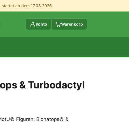
g startet ab dem 17.08.2026.
Konto
Warenkorb
ops & Turbodactyl
 MotU© Figuren: Bionatops© &