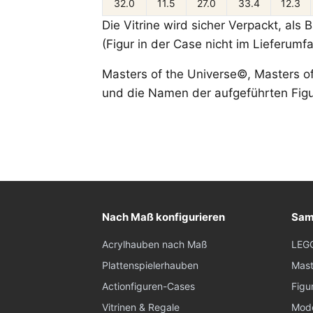
32.0
11.5
27.0
33.4
12.3
Die Vitrine wird sicher Verpackt, als
(Figur in der Case nicht im Lieferumf
Masters of the Universe©, Masters o
und die Namen der aufgeführten Figu
Nach Maß konfigurieren
Sam
Acrylhauben nach Maß
LEG
Plattenspielerhauben
Mast
Actionfiguren-Cases
Figu
Vitrinen & Regale
Mode