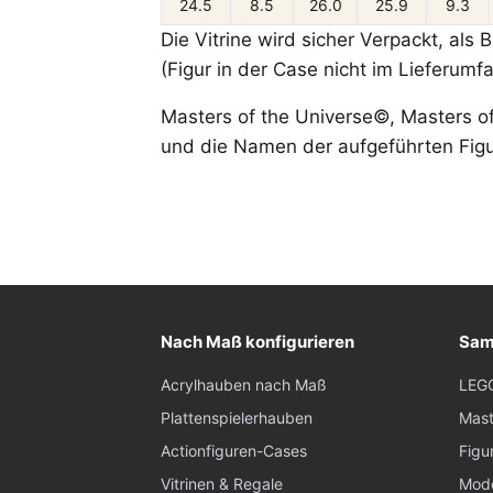
24.5
8.5
26.0
25.9
9.3
Die Vitrine wird sicher Verpackt, als
(Figur in der Case nicht im Lieferumf
Masters of the Universe©, Masters o
und die Namen der aufgeführten Figu
Nach Maß konfigurieren
Sam
Acrylhauben nach Maß
LEG
Plattenspielerhauben
Mast
Actionfiguren-Cases
Figu
Vitrinen & Regale
Mode