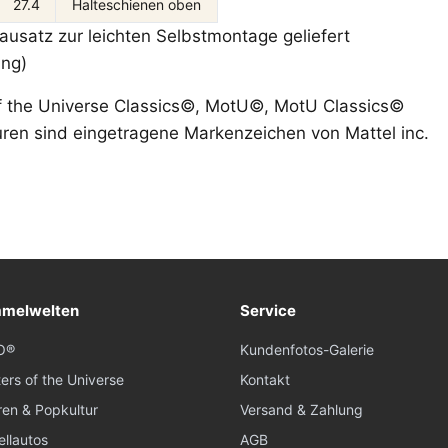
27.4
Halteschienen oben
 Bausatz zur leichten Selbstmontage geliefert
ang)
f the Universe Classics©, MotU©, MotU Classics©
ren sind eingetragene Markenzeichen von Mattel inc.
melwelten
Service
O®
Kundenfotos-Galerie
ers of the Universe
Kontakt
ren & Popkultur
Versand & Zahlung
llautos
AGB