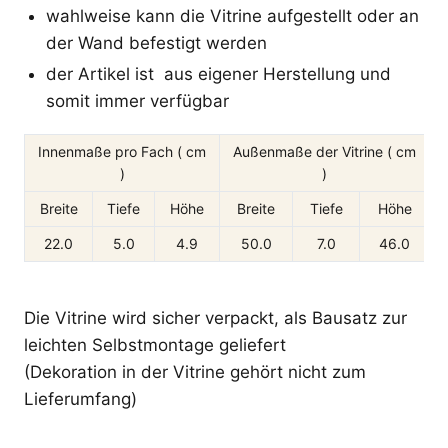
wahlweise kann die Vitrine aufgestellt oder an
der Wand befestigt werden
der Artikel ist aus eigener Herstellung und
somit immer verfügbar
Innenmaße pro Fach ( cm
Außenmaße der Vitrine ( cm
)
)
A
Breite
Tiefe
Höhe
Breite
Tiefe
Höhe
22.0
5.0
4.9
50.0
7.0
46.0
Die Vitrine wird sicher verpackt, als Bausatz zur
leichten Selbstmontage geliefert
(Dekoration in der Vitrine gehört nicht zum
Lieferumfang)