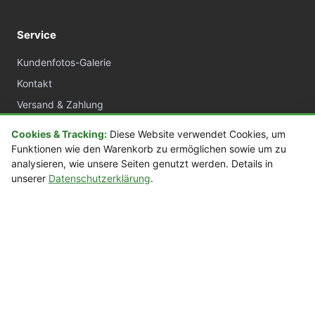
Service
Kundenfotos-Galerie
Kontakt
Versand & Zahlung
AGB
Cookies & Tracking:
Diese Website verwendet Cookies, um
Widerrufsrecht
Funktionen wie den Warenkorb zu ermöglichen sowie um zu
analysieren, wie unsere Seiten genutzt werden. Details in
Datenschutz
unserer
Datenschutzerklärung
.
Impressum
sora.de
Acrylvitrinen nach Maß
Manufaktur Deutschland
Über 20 Jahre Erfahrung