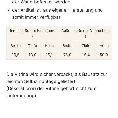
der Wand befestigt werden
der Artikel ist aus eigener Herstellung und
somit immer verfügbar
Innenmaße pro Fach ( cm
Außenmaße der Vitrine ( cm
)
)
A
Breite
Tiefe
Höhe
Breite
Tiefe
Höhe
36,5
13,0
16,1
75,0
15,4
50,0
Die Vitrine wird sicher verpackt, als Bausatz zur
leichten Selbstmontage geliefert
(Dekoration in der Vitrine gehört nicht zum
Lieferumfang)