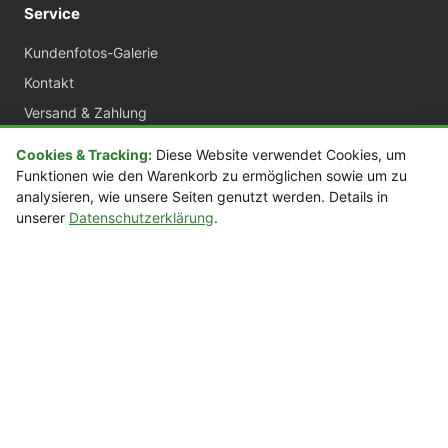
Service
Kundenfotos-Galerie
Kontakt
Versand & Zahlung
AGB
Cookies & Tracking:
Diese Website verwendet Cookies, um
Widerrufsrecht
Funktionen wie den Warenkorb zu ermöglichen sowie um zu
analysieren, wie unsere Seiten genutzt werden. Details in
Datenschutz
unserer
Datenschutzerklärung
.
Impressum
sora.de
Acrylvitrinen nach Maß
Manufaktur Deutschland
Über 20 Jahre Erfahrung