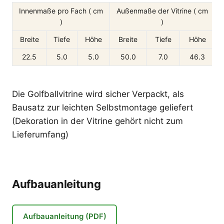
Innenmaße pro Fach ( cm
Außenmaße der Vitrine ( cm
)
)
A
Breite
Tiefe
Höhe
Breite
Tiefe
Höhe
22.5
5.0
5.0
50.0
7.0
46.3
Die Golfballvitrine wird sicher Verpackt, als
Bausatz zur leichten Selbstmontage geliefert
(Dekoration in der Vitrine gehört nicht zum
Lieferumfang)
Aufbauanleitung
Aufbauanleitung (PDF)