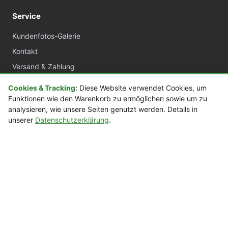
Service
Kundenfotos-Galerie
Kontakt
Versand & Zahlung
AGB
Cookies & Tracking:
Diese Website verwendet Cookies, um
Widerrufsrecht
Funktionen wie den Warenkorb zu ermöglichen sowie um zu
analysieren, wie unsere Seiten genutzt werden. Details in
Datenschutz
unserer
Datenschutzerklärung
.
Impressum
sora.de
Acrylvitrinen nach Maß
Manufaktur Deutschland
Über 20 Jahre Erfahrung