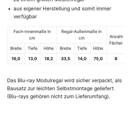
aus eigener Herstellung und somit immer
verfügbar
Fach-Innenmaße in
Regal-Außenmaße in
Anzahl
cm
cm
Fächer
Breite
Tiefe
Höhe
Breite
Tiefe
Höhe
16,0
13,0
18,2
33,5
14,0
75,0
8
Das Blu-ray Modulregal wird sicher verpackt, als
Bausatz zur leichten Selbstmontage geliefert
(Blu-rays gehören nicht zum Lieferumfang).